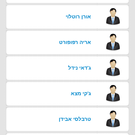
אורן רוטלוי
אריה רפופורט
ג'דאי נידל
ג'קי מצא
טרבלסי אבידן