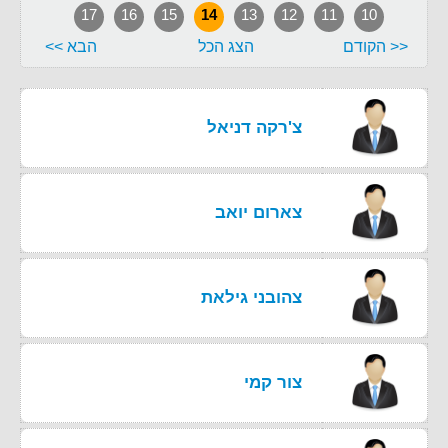
17
16
15
14
13
12
11
10
<< הקודם
הצג הכל
הבא >>
צ'רקה דניאל
צארום יואב
צהובני גילאת
צור קמי