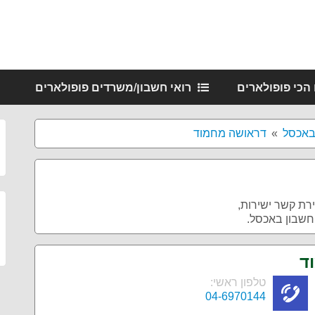
 הכי פופולארים
רואי חשבון/משרדים פופולארים
באכסל
דראושה מחמוד
ירת קשר ישירות,
חשבון באכסל.
ד
טלפון ראשי:
04-6970144