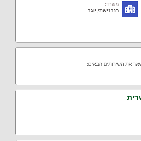
משרד:
בנבנישתי,יוגב
שאר את השירותים הבאים:
רית